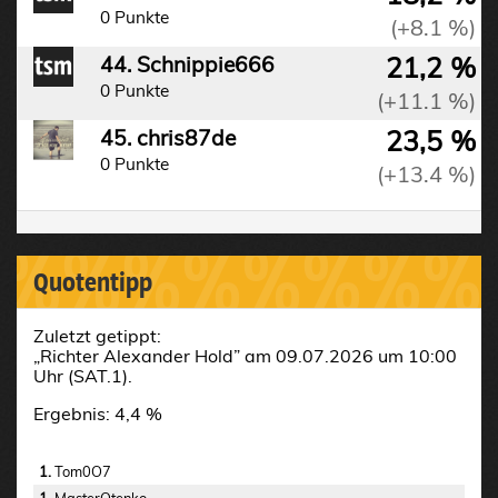
0 Punkte
(+8.1 %)
21,2 %
44. Schnippie666
0 Punkte
(+11.1 %)
23,5 %
45. chris87de
0 Punkte
(+13.4 %)
%%%%%%%%%
Quotentipp
Zuletzt getippt:
„Richter Alexander Hold” am 09.07.2026 um 10:00
Uhr (SAT.1).
Ergebnis: 4,4 %
1.
Tom0O7