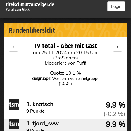
titelschmutzanzeiger.de
Login
Portal zum Glück
%%%%%%%%%
Rundenübersicht
TV total - Aber mit Gast
«
»
am 25.11.2024 um 20:15 Uhr
(ProSieben)
Moderiert von Puffi
Quote:
10,1 %
Zielgruppe:
Werberelevante Zielgruppe
(14-49)
9,9 %
1. knatsch
9 Punkte
(-0.2 %)
9,9 %
1. tjard_svw
9 Punkte