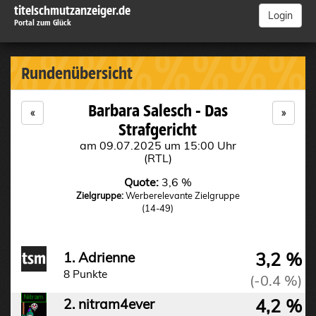
titelschmutzanzeiger.de
Login
Portal zum Glück
%%%%%%%%%
Rundenübersicht
Barbara Salesch - Das
«
»
Strafgericht
am 09.07.2025 um 15:00 Uhr
(RTL)
Quote:
3,6 %
Zielgruppe:
Werberelevante Zielgruppe
(14-49)
3,2 %
1. Adrienne
8 Punkte
(-0.4 %)
4,2 %
2. nitram4ever