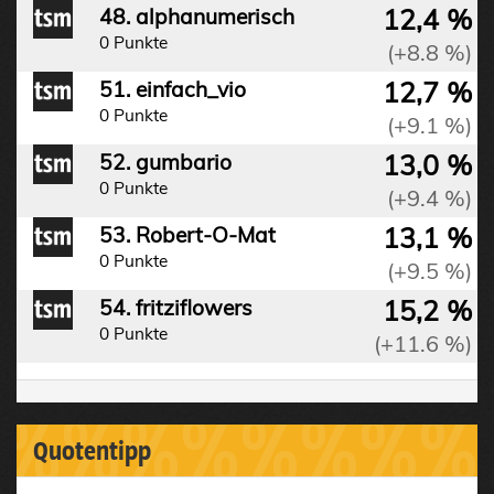
12,4 %
48. alphanumerisch
0 Punkte
(+8.8 %)
12,7 %
51. einfach_vio
0 Punkte
(+9.1 %)
13,0 %
52. gumbario
0 Punkte
(+9.4 %)
13,1 %
53. Robert-O-Mat
0 Punkte
(+9.5 %)
15,2 %
54. fritziflowers
0 Punkte
(+11.6 %)
%%%%%%%%%
Quotentipp