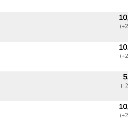
10
(+
10
(+
5
(-
10
(+