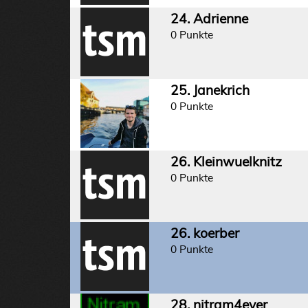
24. Adrienne
0 Punkte
25. Janekrich
0 Punkte
26. Kleinwuelknitz
0 Punkte
26. koerber
0 Punkte
28. nitram4ever