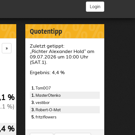
Login
%
%%%%%%%
Quotentipp
Zuletzt getippt:
»
„Richter Alexander Hold” am
09.07.2026 um 10:00 Uhr
(SAT.1).
Ergebnis: 4,4 %
1.
Tom0O7
,1 %
1.
MasterOtenko
3.
vestibor
0.1 %)
3.
Robert-O-Mat
5.
fritziflowers
,4 %