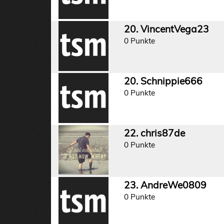
20. VincentVega23
0 Punkte
20. Schnippie666
0 Punkte
22. chris87de
0 Punkte
23. AndreWe0809
0 Punkte