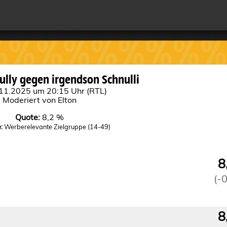
%%%%%%%%%
%%%%%%%%
ully gegen irgendson Schnulli
11.2025 um 20:15 Uhr (RTL)
Moderiert von Elton
Quote:
8,2 %
:
Werberelevante Zielgruppe (14-49)
8
(-
8