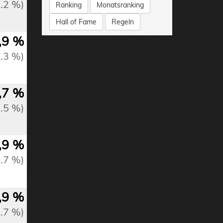
0.2 %)
Ranking
Monatsranking
Hall of Fame
Regeln
,9 %
0.3 %)
,7 %
0.5 %)
,9 %
0.7 %)
,9 %
0.7 %)