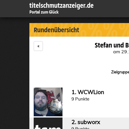
titelschmutzanzeiger.de
Portal zum Glück
%%%%%%
%
Rundenübersicht
Stefan und B
«
am 29.
Zielgruppe
1. WCWLion
9 Punkte
2. subworx
9 Punkte