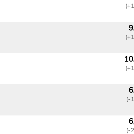
(+
9
(+
10
(+
6
(-
6
(-