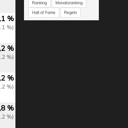
Ranking
Monatsranking
Hall of Fame
Regeln
,1 %
0.1 %)
,2 %
0.2 %)
,2 %
0.2 %)
,8 %
0.2 %)