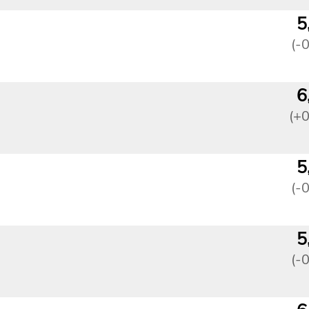
5
(-
6
(+
5
(-
5
(-