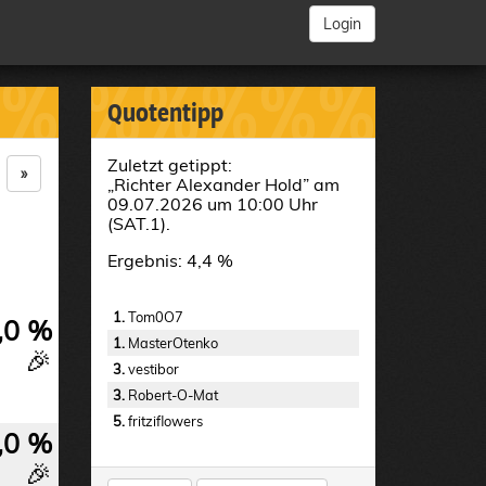
Login
%
%%%%%%%
Quotentipp
Zuletzt getippt:
»
„Richter Alexander Hold” am
09.07.2026 um 10:00 Uhr
(SAT.1).
Ergebnis: 4,4 %
1.
Tom0O7
,0 %
1.
MasterOtenko
🎉
3.
vestibor
3.
Robert-O-Mat
5.
fritziflowers
,0 %
🎉