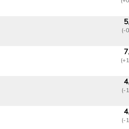
(+
5
(-
7
(+
4
(-
4
(-