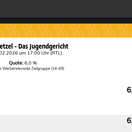
%%%%%%%%%
%%%%%%%%
etzel - Das Jugendgericht
02.2026 um 17:00 Uhr (RTL)
Quote:
6,0 %
:
Werberelevante Zielgruppe (14-49)
6
6