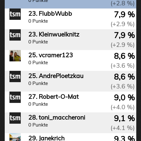
0 Punkte
(+2.8 %)
7,9 %
23. FlubbWubb
0 Punkte
(+2.9 %)
7,9 %
23. Kleinwuelknitz
0 Punkte
(+2.9 %)
8,6 %
25. vcramer123
0 Punkte
(+3.6 %)
8,6 %
25. AndrePloetzkau
0 Punkte
(+3.6 %)
9,0 %
27. Robert-O-Mat
0 Punkte
(+4.0 %)
9,1 %
28. toni_maccheroni
0 Punkte
(+4.1 %)
9,3 %
29. Janekrich