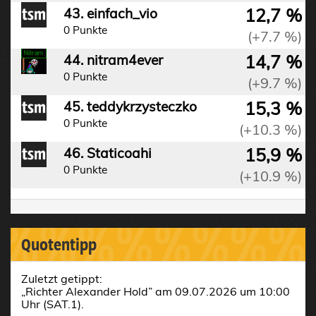
12,7 %
43. einfach_vio
0 Punkte
(+7.7 %)
14,7 %
44. nitram4ever
0 Punkte
(+9.7 %)
15,3 %
45. teddykrzysteczko
0 Punkte
(+10.3 %)
15,9 %
46. Staticoahi
0 Punkte
(+10.9 %)
%%%%%%%%%
Quotentipp
Zuletzt getippt:
„Richter Alexander Hold” am 09.07.2026 um 10:00
Uhr (SAT.1).