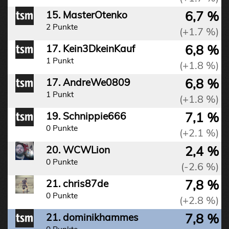
6,7 %
15. MasterOtenko
2 Punkte
(+1.7 %)
6,8 %
17. Kein3DkeinKauf
1 Punkt
(+1.8 %)
6,8 %
17. AndreWe0809
1 Punkt
(+1.8 %)
7,1 %
19. Schnippie666
0 Punkte
(+2.1 %)
2,4 %
20. WCWLion
0 Punkte
(-2.6 %)
7,8 %
21. chris87de
0 Punkte
(+2.8 %)
7,8 %
21. dominikhammes