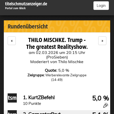
titelschmutzanzeiger.de
Login
Portal zum Glück
%%%%%%%%%
Rundenübersicht
THILO MISCHKE. Trump -
«
»
The greatest Realityshow.
am 02.03.2026 um 20:15 Uhr
(ProSieben)
Moderiert von Thilo Mischke
Quote:
5,0 %
Zielgruppe:
Werberelevante Zielgruppe
(14-49)
5,0 %
1. KurtZBefehl
10 Punkte
🎉