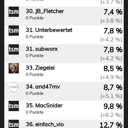
(+3.7 %)
7,4 %
30. JB_Fletcher
0 Punkte
(+3.8 %)
7,8 %
31. Unterbewertet
0 Punkte
(+4.2 %)
7,8 %
31. subworx
0 Punkte
(+4.2 %)
8,5 %
33. Ziegelei
0 Punkte
(+4.9 %)
8,7 %
34. and47mv
0 Punkte
(+5.1 %)
9,8 %
35. MacSnider
0 Punkte
(+6.2 %)
12,7 %
36. einfach_vio