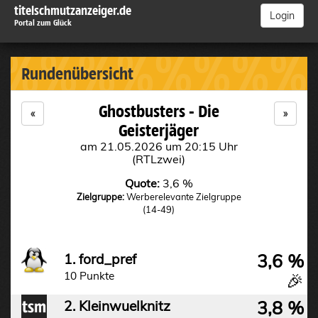
titelschmutzanzeiger.de
Login
Portal zum Glück
%%%%%%%%%
Rundenübersicht
Ghostbusters - Die
«
»
Geisterjäger
am 21.05.2026 um 20:15 Uhr
(RTLzwei)
Quote:
3,6 %
Zielgruppe:
Werberelevante Zielgruppe
(14-49)
3,6 %
1. ford_pref
10 Punkte
🎉
3,8 %
2. Kleinwuelknitz