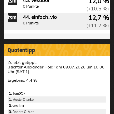
12,0 %
43. vestibor
0 Punkte
(+10.5 %)
12,7 %
44. einfach_vio
0 Punkte
(+11.2 %)
%%%%%%%%%
Quotentipp
Zuletzt getippt:
„Richter Alexander Hold” am 09.07.2026 um 10:00
Uhr (SAT.1).
Ergebnis: 4,4 %
1.
Tom0O7
1.
MasterOtenko
3.
vestibor
3.
Robert-O-Mat