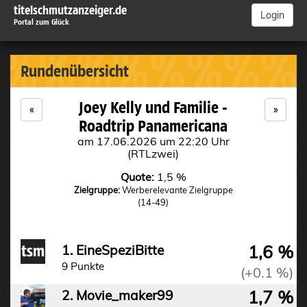
titelschmutzanzeiger.de
Login
Portal zum Glück
%%%%%%%%%
Rundenübersicht
Joey Kelly und Familie -
«
»
Roadtrip Panamericana
am 17.06.2026 um 22:20 Uhr
(RTLzwei)
Quote:
1,5 %
Zielgruppe:
Werberelevante Zielgruppe
(14-49)
1,6 %
1. EineSpeziBitte
9 Punkte
(+0.1 %)
1,7 %
2. Movie_maker99